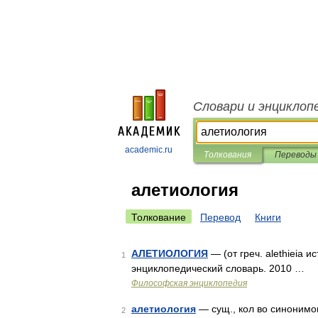
Словари и энциклоп
academic.ru
Толкования
Переводы
алетиология
Толкование
Перевод
Книги
АЛЕТИОЛОГИЯ
— (от греч. alethieia 
1
энциклопедический словарь. 2010 …
Философская энциклопедия
алетиология
— сущ., кол во синонимов
2