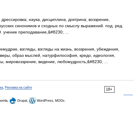
дрессировка; наука, дисциплина, доктрина; воззрение,
ь русских синонимов и сходных по смыслу выражений. под. ред.
99. учение преподавание,&#8230; …
емудрие, взгляды, взгляды на жизнь, воззрения, убеждения,
 веры, образ мыслей, натурфилософия, кредо, идеология,
ы, мировоззрение, видение, любомудрость,&#8230; …
ка
,
Реклама на сайте
18+
omla,
Drupal,
WordPress, MODx.