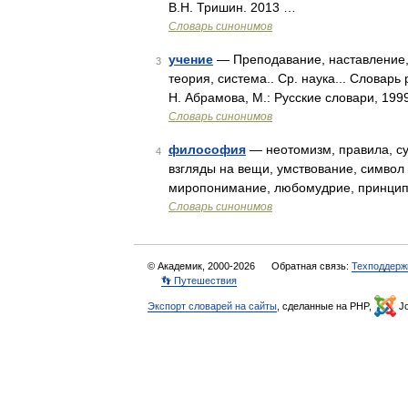
В.Н. Тришин. 2013 …
Словарь синонимов
учение
— Преподавание, наставление, 
3
теория, система.. Ср. наука... Словар
Н. Абрамова, М.: Русские словари, 19
Словарь синонимов
философия
— неотомизм, правила, су
4
взгляды на вещи, умствование, символ
миропонимание, любомудрие, принцип
Словарь синонимов
© Академик, 2000-2026
Обратная связь:
Техподдерж
👣 Путешествия
Экспорт словарей на сайты
, сделанные на PHP,
Jo